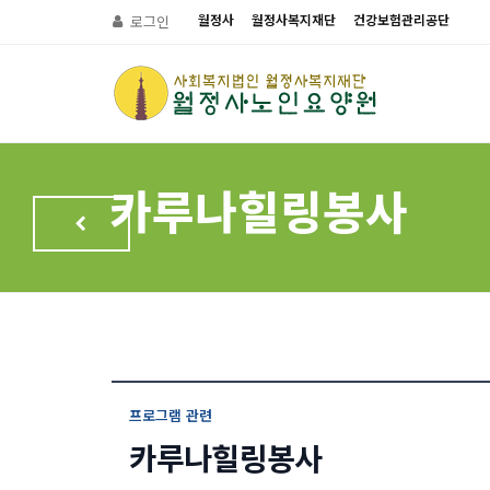
월정사
월정사복지재단
건강보험관리공단
로그인
카루나힐링봉사
프로그램 관련
카루나힐링봉사