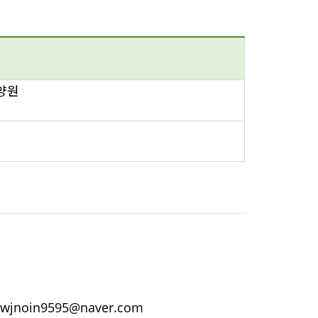
양원
jnoin9595@naver.com