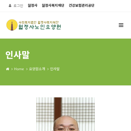
월정사
월정사복지재단
건강보험관리공단
로그인
인사말
Home
요양원소개
인사말