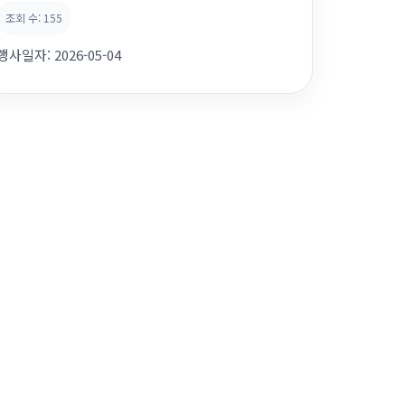
롤! 라이스페이퍼도 함께 사용하여 열심히 만들었어요!
조회 수:
155
행사일자:
2026-05-04