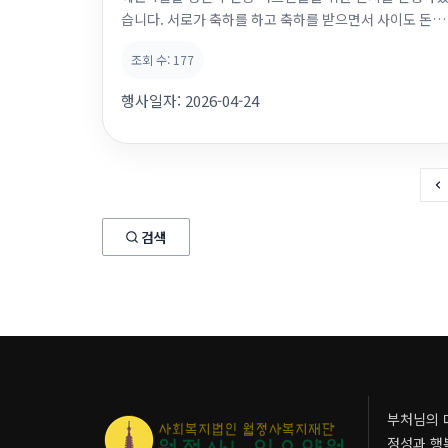
습니다. 서로가 축하를 하고 축하를 받으면서 사이도 돈독
해지고 즐겁게 오늘 하루도 마무리하였습니다. 4월 생신
조회 수:
177
주인공 어르신 모두모두 축하드립니다
행사일자:
2026-04-24
검색
부처님의 
정성과 행