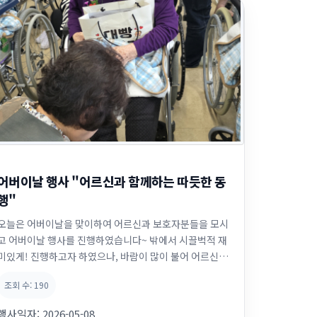
어버이날 행사 "어르신과 함께하는 따듯한 동
행"
오늘은 어버이날을 맞이하여 어르신과 보호자분들을 모시
고 어버이날 행사를 진행하였습니다~ 밖에서 시끌벅적 재
미있게! 진행하고자 하였으나, 바람이 많이 불어 어르신들
감기 걸리실까 걱정되어 갑작스럽게 생활관으로 변경하여
조회 수:
190
진행하였습니다~ 어버이날 행사를 진행하기 전 영동대학
교 뷰티미용과와 월정사대학생전법단,오대산적십자협회
행사일자:
2026-05-08