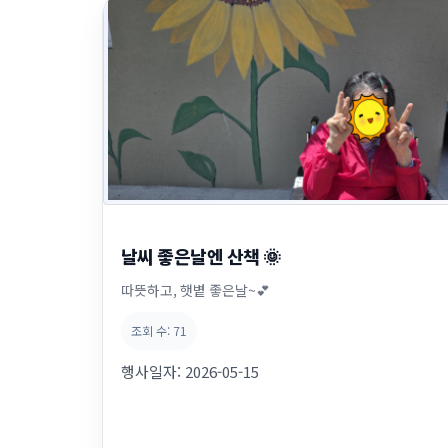
날씨 좋은날엔 산책 🌞
따뜻하고, 햇볕 좋은날~💕
조회 수:
71
행사일자:
2026-05-15