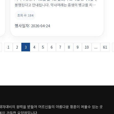
봉행된다고 안내됩니다. 약사여래는 중생의 병고를 치유하
고 고통을 덜어주는 부처로 여겨져, 약사재일에는 건강·치
조회 수:
184
유·장수·복덕을 발원합니다. 오늘은 음력 8일 약사재일 기
도가 있는날입니다. 월정사노인요양원 원장님이신 지철스
행사일자:
2026-04-24
님께서 어르신 한분한분의 성함과 함께 건강·치유·장수·
복덕을 기도하여드렸습니다. ...
1
2
3
4
5
6
7
8
9
10
...
61
대자대비의 원력을 받들어 어르신들의 아름다운 황혼이 머물수 있는 곳
복이 가득한 요양원입니다.