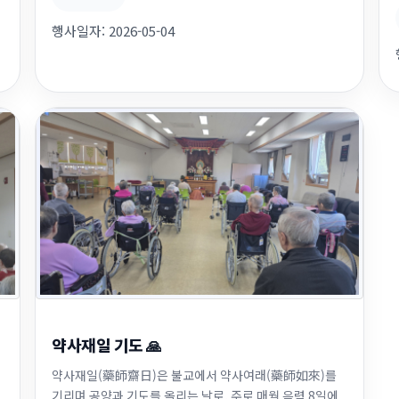
행사일자:
2026-05-04
약사재일 기도 🙏
약사재일(藥師齋日)은 불교에서 약사여래(藥師如來)를
였
기리며 공양과 기도를 올리는 날로, 주로 매월 음력 8일에