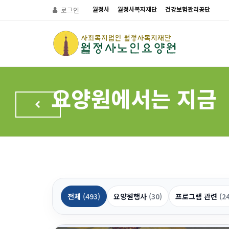
월정사
월정사복지재단
건강보험관리공단
로그인
요양원에서는 지금
전체
(493)
요양원행사
(30)
프로그램 관련
(2