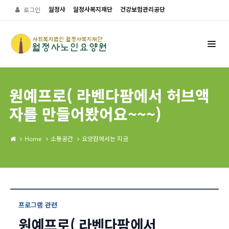
월정사
월정사복지재단
건강보험관리공단
로그인
원예프로( 라벤다팜에서 허브액
자를 만들어봤어요~~~)
Home
소통공간
요양원에서는 지금
프로그램 관련
원예프로( 라벤다팜에서