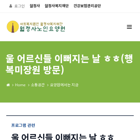
월정사
월정사복지재단
건강보험관리공단
로그인
울 어르신들 이뻐지는 날 ㅎㅎ(행
복미장원 방문)
Home
소통공간
요양원에서는 지금
프로그램 관련
울 어르신들 이뻐지는 날 ㅎㅎ