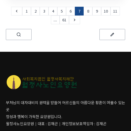
1
2
3
4
5
6
7
8
9
10
11
...
61
부처님의 대자대비의 원력을 받들어 어르신들의 아름다운 황혼이 머물수 있는
곳
정성과 행복이 가득한 요양원입니다.
월정사노인요양원 | 대표 : 김재곤 | 개인정보보호책임자 : 김재곤