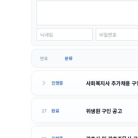
번호
분류
사회복지사 추가채용 구
진행중
위생원 구인 공고
27
완료