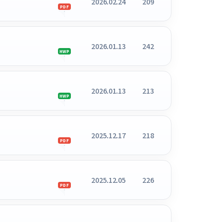
2026.02.24
209
PDF
2026.01.13
242
HWP
2026.01.13
213
HWP
2025.12.17
218
PDF
2025.12.05
226
PDF