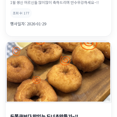
1월 생신 어르신들 많이많이 축하드리며 만수무강하세요~!!
조회 수:
177
행사일자:
2026-01-29
두쫀쿠보다 맛있는 도너츠만들기~!!