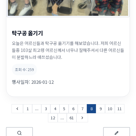
탁구공 옮기기
오늘은 어르신들과 탁구공 옮기기를 해보았습니다. 저희 어르신
들중 103살 최고령 어르신께서 너무나 잘해주셔서 다른 어르신들
이 분발하느라 애쓰셨습니다.
조회 수:
259
행사일자:
2026-01-12
1
...
3
4
5
6
7
8
9
10
11
12
...
61