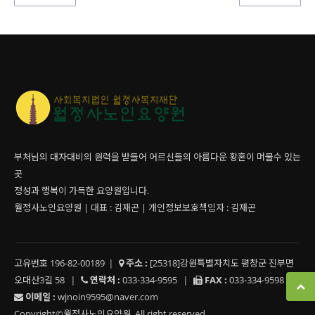
부처님의 대자대비의 원력을 받들어 어르신들의 아름다운 황혼이 머물수 있는
곳
정성과 행복이 가득한 요양원입니다.
월정사노인요양원 | 대표 : 김재곤 | 개인정보보호책임자 : 김재곤
고유번호 196-82-00189
|
주소 :
[25318]강원특별자치도 평창군 진부면
오대산3길 58
|
연락처 :
033-334-9595
|
FAX :
033-334-9598
|
이메일 :
wjnoin9595@naver.com
Copyright©월정사노인요양원. All right reserved.