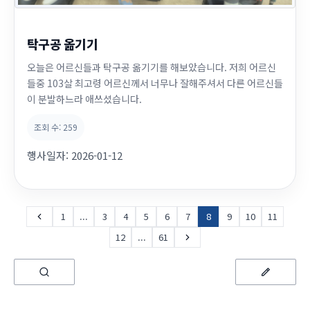
탁구공 옮기기
오늘은 어르신들과 탁구공 옮기기를 해보았습니다. 저희 어르신
들중 103살 최고령 어르신께서 너무나 잘해주셔서 다른 어르신들
이 분발하느라 애쓰셨습니다.
조회 수:
259
행사일자:
2026-01-12
1
...
3
4
5
6
7
8
9
10
11
12
...
61