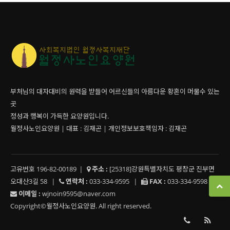
부처님의 대자대비의 원력을 받들어 어르신들의 아름다운 황혼이 머물수 있는
곳
정성과 행복이 가득한 요양원입니다.
월정사노인요양원 | 대표 : 김재곤 | 개인정보보호책임자 : 김재곤
고유번호 196-82-00189
|
주소 :
[25318]강원특별자치도 평창군 진부면
오대산3길 58
|
연락처 :
033-334-9595
|
FAX :
033-334-9598
|
이메일 :
wjnoin9595@naver.com
Copyright©월정사노인요양원. All right reserved.