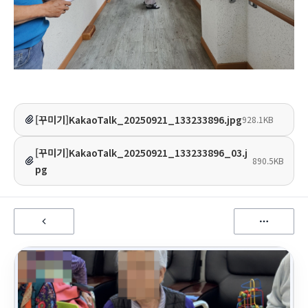
[꾸미기]KakaoTalk_20250921_133233896.jpg
928.1KB
[꾸미기]KakaoTalk_20250921_133233896_03.j
890.5KB
pg