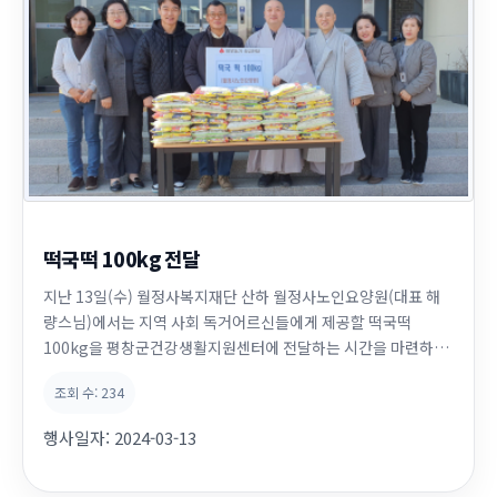
떡국떡 100kg 전달
지난 13일(수) 월정사복지재단 산하 월정사노인요양원(대표 해
량스님)에서는 지역 사회 독거어르신들에게 제공할 떡국떡
100kg을 평창군건강생활지원센터에 전달하는 시간을 마련하였
다. 이날 행사에서 해량스님은 '부처님의 자비를 실천하기 위해 다
조회 수:
234
양한 방법을 강구하겠다'고 말씀하셨다.
행사일자:
2024-03-13