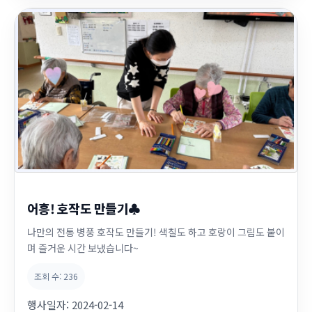
어흥! 호작도 만들기♣
나만의 전통 병풍 호작도 만들기! 색칠도 하고 호랑이 그림도 붙이
며 즐거운 시간 보냈습니다~
조회 수:
236
행사일자:
2024-02-14