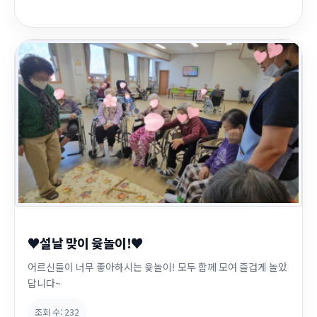
♥설날 맞이 윷놀이!♥
어르신들이 너무 좋아하시는 윷놀이! 모두 함께 모여 즐겁게 놀았
답니다~
조회 수:
232