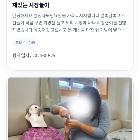
재밌는 시장놀이
안녕하세요 월정사노인요양원 사회복지사입니다 알록달록 어르
신들이 직접 꾸민 가방을 들고 모의 시장에 나와 시장놀이를 진행
하였습니다 이것저것 고르시고 돈 계산을 마친 뒤 가방에 넣으시
며 너무 재밌다고 말씀 하셨습니다 ㅎ 커피를 구매하신 어르신들
조회 수:
249
은 커피를 타서 드실 수 있게 도와드렸고 구매 후 바로 간식을 드
시고 싶은 분들은 간식을 드실 수 있도록 선생님들이 많은 도움을
행사일자:
2023-09-25
주셨답니다~