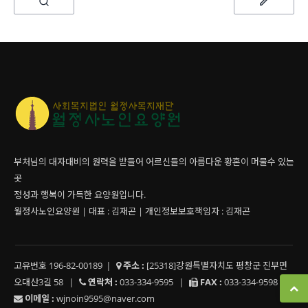
부처님의 대자대비의 원력을 받들어 어르신들의 아름다운 황혼이 머물수 있는
곳
정성과 행복이 가득한 요양원입니다.
월정사노인요양원 | 대표 : 김재곤 | 개인정보보호책임자 : 김재곤
고유번호 196-82-00189
|
주소 :
[25318]강원특별자치도 평창군 진부면
오대산3길 58
|
연락처 :
033-334-9595
|
FAX :
033-334-9598
|
이메일 :
wjnoin9595@naver.com