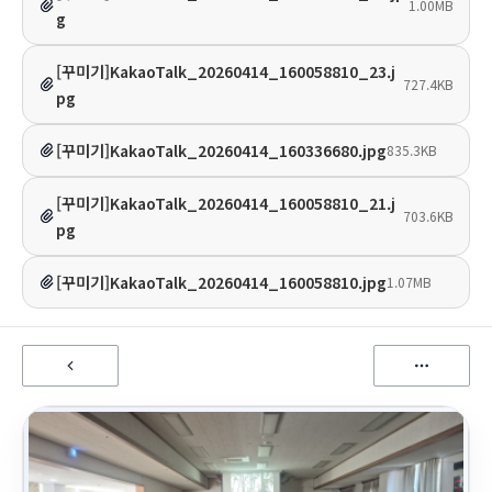
1.00MB
g
[꾸미기]KakaoTalk_20260414_160058810_23.j
727.4KB
pg
[꾸미기]KakaoTalk_20260414_160336680.jpg
835.3KB
[꾸미기]KakaoTalk_20260414_160058810_21.j
703.6KB
pg
[꾸미기]KakaoTalk_20260414_160058810.jpg
1.07MB