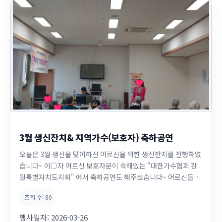
3월 생신잔치& 지역가수(보호자) 축하공연
오늘은 3월 생신을 맞이하신 어르신을 위한 생신잔치를 진행하였
습니다~ 이○자 어르신 보호자분이 속해있는 "대한가수협회 강
원특별자치도지회" 에서 축하공연도 해주셨습니다~ 어르신들께
즐거운 시간을 보내실 수 있도록 봉사해주셔서 감사합니다~^^ 어
조회 수:
80
르신들 생신 축하드려요~ ♡♡
행사일자:
2026-03-26