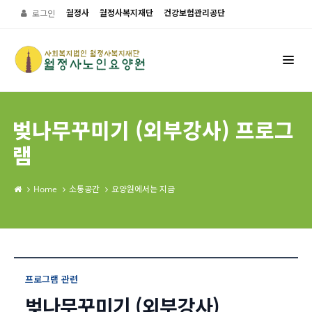
월정사
월정사복지재단
건강보험관리공단
로그인
벚나무꾸미기 (외부강사) 프로그
램
Home
소통공간
요양원에서는 지금
프로그램 관련
벚나무꾸미기 (외부강사)