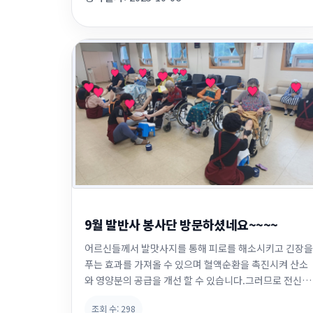
였습니다. 차례가 끝나고 맛있는 음식도 나누어 드시고,즐
거운 덕담도 하시며 행복해...
9월 발반사 봉사단 방문하셨네요~~~~
어르신들께서 발맛사지를 통해 피로를 해소시키고 긴장을
푸는 효과를 가져올 수 있으며 혈액순환을 촉진시켜 산소
와 영양분의 공급을 개선 할 수 있습니다.그러므로 전신의
건강과 기능을 향상 시킬 수 있습니다. 어르신들과 함께 이
조회 수:
298
야기도 나누며~~~ 맛사지도 하고~~~ 화기애애한 분위기