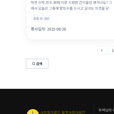
하면 수박,빙수,화채 이런 시원한 간식들만 생각나요? 그
래서 오늘은 그중에 팥빙수를 드시고 싶다는 의견을 담아
빙수를 만들기로 했어요. 개인의 입맛에 따라 아무거나 넣
조회 수:
347
어서 만들면 좋겠지만 저희는 아이스크림,팥,후르츠,칵테
일,과자 등등 준비했답니다. 정성들여 빙수를 만드시는 어
행사일자:
2025-08-26
르신들 ~~~심각하십니다 ㅎㅎㅎ 과자를 드시는분~~~ 손
으로 후루츠를 드시는분~~~~ 다...
1
검색
부처님의 