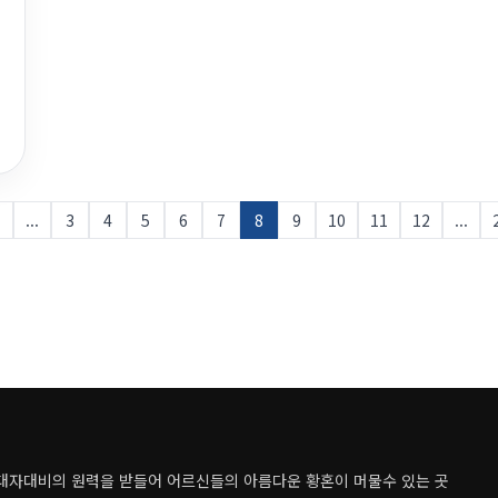
...
3
4
5
6
7
8
9
10
11
12
...
대자대비의 원력을 받들어 어르신들의 아름다운 황혼이 머물수 있는 곳