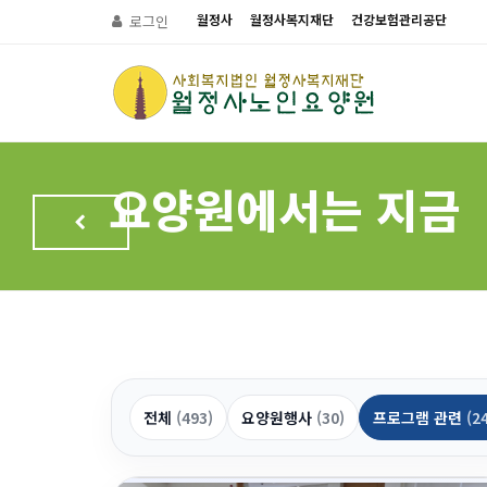
월정사
월정사복지재단
건강보험관리공단
로그인
요양원에서는 지금
전체
(493)
요양원행사
(30)
프로그램 관련
(2