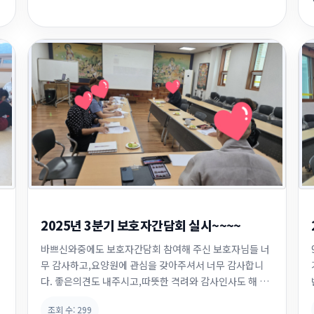
고 꾸중도 해주시고~ 그렇게 함께...
2025년 3분기 보호자간담회 실시~~~~
바쁘신와중에도 보호자간담회 참여해 주신 보호자님들 너
무 감사하고,요양원에 관심을 갖아주셔서 너무 감사합니
다. 좋은의견도 내주시고,따뜻한 격려와 감사인사도 해 주
셨는데요 믿고 맡겨주신 만큼 어르신과 보호자분들의 의견
조회 수:
299
을 잘 수렴하여 가정과 같은 편안한 요양원이 되도록 직원