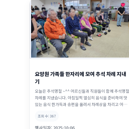
요양원 가족들 한자리에 모여 추석 차례 지내
기
오늘은 추석명절 ~^^ 어르신들과 직원들이 함께 추석명
차례를 지냈습니다. 아침일찍 열심히 음식을 준비하여 맛
있는 음식 한가득과 송편을 올려서 차례상을 차리고 어르
신 한 분이라도 더 모시려고 노력했습니다. 우리 어르신들
조회 수:
367
차례를 지내면서 조상님께 감사한 마음을 드리며,행복을
빌며, 가족의 건강을 기원하는 모습들이 너무나 진지해 보
행사일자:
2025-10-06