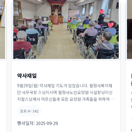
약사재일
9월29일(월) 약사재일 기도가 있었습니다. 월정사복지재
단 사무국장 스님이시며 월정사노인요양원 시설장님이신
절
지철스님께서 어르신들과 모든 요양원 가족들을 위하여 축
원 해주셨습니다. 오늘도 우리 어르신들은 두손모아 열심
조회 수:
342
히 기도하십니다. 저희도 어르신을 위하여 간절히 기도할
께요~ 어르신!~~ 건강하시고 지금처럼 저희들 곁에서 웃
행사일자:
2025-09-29
어주시고, 잘하면 잘한다고 칭찬해주시고, 못하면 못한다