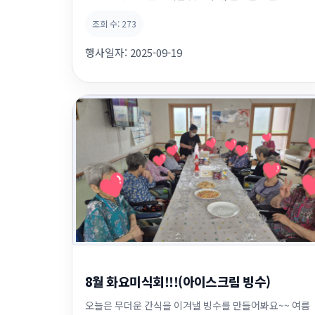
요양원현황안내, 소방장비 및 설비 점검, 구호장비 점검등
조회 수:
273
을 진행하였다. 김근태 평창소방서장은 이날 점검에서 긴
급의료협력, 시설 안전을 위한 소방서와의 공생관계등을
행사일자:
2025-09-19
강조하였다. 향후 안전점검 등을 위한 협력방안과 소방교
육등에 대한 협력을 약속하였...
8월 화요미식회!!!(아이스크림 빙수)
오늘은 무더운 간식을 이겨낼 빙수를 만들어봐요~~ 여름