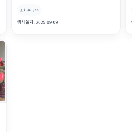
늘은 단촐하게 김o근,한o자 두분의 생신잔치랍니다.맛나
조회 수:
344
는 음식과 케익을 준비하고 데코까지 꾸며주시고... 모두들
분주한 시간이였죠 ㅎㅎㅎ 생신을 맞이하신 어르신들께는
행사일자:
2025-09-09
정성껏 꾸며드린 아름다운 생신상과 따뜻한 축하의 마음을
담아 직원 모두가 함께 인...