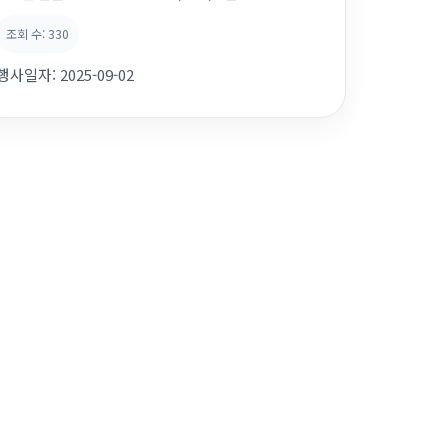
서 드시고 싶은순서대로 골라서 직접올려 보며 즐겁게 만
조회 수:
330
들어 보았지요. 복잡한 요리는 아니지만 직접 음식을 만드
는 활동이다보니 참여도가 높고 보람차 하셨습니다.~~! 크
행사일자:
2025-09-02
래커를 열심히 드시는 모습들이 동심으로 돌아간듯 너무
밝아 보였습니다. 항상 웃음...