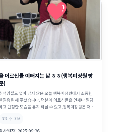
울 어르신들 이뻐지는 날 ㅎㅎ(행복미장원 방
문)
추석명절도 얼마 남지 않은 오늘 행복미장원에서 소중한
발걸음을 해 주셨습니다. 덕분에 어르신들은 언제나 깔끔
하고 단정한 모습을 유지 하실 수 있고,행복미장원은 저희
어르신들과 너무나 정이 들어서 뗄수 없는 관계가 되버렸
조회 수:
326
네요 ㅎㅎㅎ 커트를 해주시면서 예쁜말과 애교넘치는 사랑
까지 전달해 주시는 선생님들의 세심함과 배려심에 감사드
행사일자:
2025-09-26