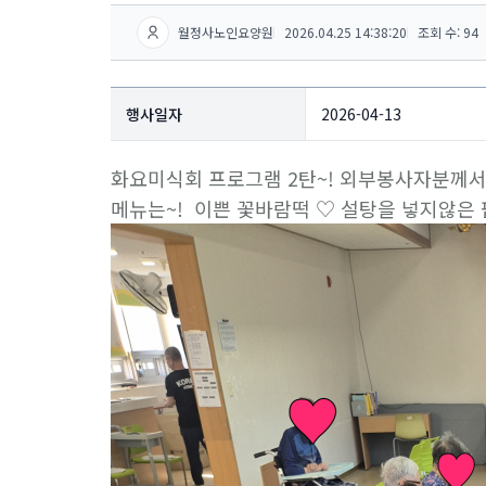
월정사노인요양원
2026.04.25 14:38:20
조회 수: 94
행사일자
2026-04-13
화요미식회 프로그램 2탄~! 외부봉사자분께
메뉴는~! 이쁜 꽃바람떡 ♡ 설탕을 넣지않은