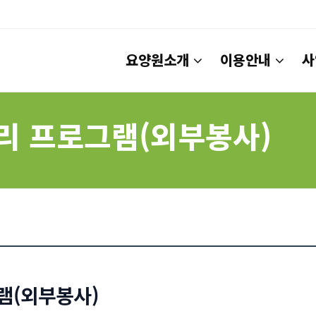
요양원소개
이용안내
사
요리 프로그램(외부봉사)
램(외부봉사)