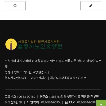
부처님의 대자대비의 원력을 받들어 어르신들의 아름다운 황혼이 머물수 있는
곳
정성과 행복이 가득한 요양원입니다.
월정사노인요양원 | 대표 : 김재곤 | 개인정보보호책임자 : 김재곤
고유번호 196-82-00189
|
주소 :
[25318]강원특별자치도 평창군 진부면
오대산3길 58
|
연락처 :
033-334-9595
|
FAX :
033-334-9598
|