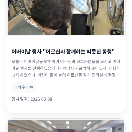
어버이날 행사 "어르신과 함께하는 따듯한 동행"
오늘은 어버이날을 맞이하여 어르신과 보호자분들을 모시고 어버
이날 행사를 진행하였습니다~ 밖에서 시끌벅적 재미있게! 진행하
고자 하였으나, 바람이 많이 불어 어르신들 감기 걸리실까 걱정되
어 갑작스럽게 생활관으로 변경하여 진행하였습니다~ 어버이날
조회 수:
190
행사를 진행하기 전 영동대학교 뷰티미용과와 월정사대학생전법
단,오대산적십자협회에서 여자어르신들께 이쁘게 메이크업을 해
행사일자:
2026-05-08
주셨습니다~ 평생을 쉬지 않고 달려오신 우리 ...