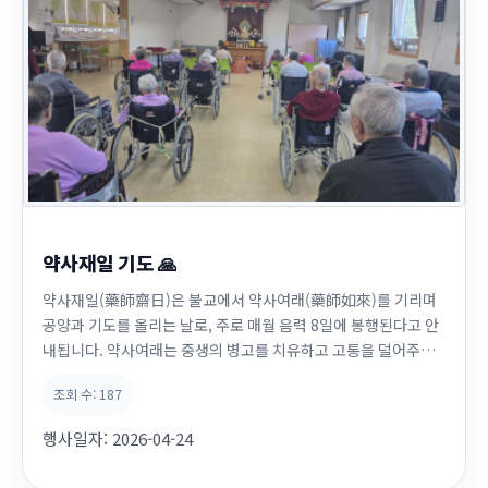
약사재일 기도 🙏
약사재일(藥師齋日)은 불교에서 약사여래(藥師如來)를 기리며
공양과 기도를 올리는 날로, 주로 매월 음력 8일에 봉행된다고 안
내됩니다. 약사여래는 중생의 병고를 치유하고 고통을 덜어주는
부처로 여겨져, 약사재일에는 건강·치유·장수·복덕을 발원합니
조회 수:
187
다. 오늘은 음력 8일 약사재일 기도가 있는날입니다. 월정사노인
요양원 원장님이신 지철스님께서 어르신 한분한분의 성함과 함께
행사일자:
2026-04-24
건강·치유·장수·복덕을 기도하여드렸습니다. ...