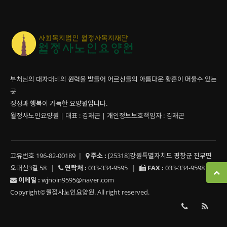
부처님의 대자대비의 원력을 받들어 어르신들의 아름다운 황혼이 머물수 있는
곳
정성과 행복이 가득한 요양원입니다.
월정사노인요양원 | 대표 : 김재곤 | 개인정보보호책임자 : 김재곤
고유번호 196-82-00189
|
주소 :
[25318]강원특별자치도 평창군 진부면
오대산3길 58
|
연락처 :
033-334-9595
|
FAX :
033-334-9598
|
이메일 :
wjnoin9595@naver.com
Copyright©월정사노인요양원. All right reserved.
033-