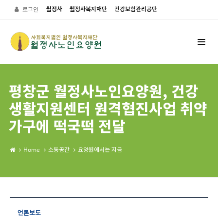
월정사
월정사복지재단
건강보험관리공단
로그인
평창군 월정사노인요양원, 건강
생활지원센터 원격협진사업 취약
가구에 떡국떡 전달
Home
소통공간
요양원에서는 지금
언론보도