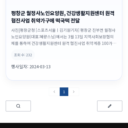
평창군 월정사노인요양원, 건강생활지원센터 원격
협진사업 취약가구에 떡국떡 전달
사진|평창군청 [스포츠서울ㅣ김기원기자] 평창군 진부면 월정사
노인요양원(대표:혜량스님)에서는 3월 13일 지역사회보장협의
체를 통하여 건강생활지원센터 원격 협진사업 취약계층 100가구
에 떡국떡(100kg)을 전달하였다. 건강생활지원센터 원격협진사
조회 수:
232
업의 취약계층 100가구는 진부면, 용평면, 봉평면, 대관령면의 의
료취약 가구로 거동불편 및 교통약자로 의료적 혜택을 제대로 받
행사일자:
2024-03-13
지 못하고 있는 만성질환 대상자 이거나 합병증을 ...
1