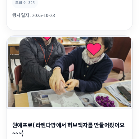
조회 수:
323
나 동호회 회원님들은 오늘 이 봉사활동이 처음이라서 너무 뜻깊
고 모두들 부모님들 생각에 눈물도 흘리셨다네요~~~ 그동안 갈고
행사일자:
2025-10-23
닦은 실력을 저희 어르신들께 환원할 수 ...
원예프로( 라벤다팜에서 허브액자를 만들어봤어요
~~~)