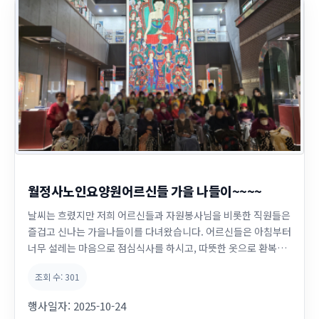
월정사노인요양원어르신들 가을 나들이~~~~
날씨는 흐렸지만 저희 어르신들과 자원봉사님을 비롯한 직원들은
즐겁고 신나는 가을나들이를 다녀왔습니다. 어르신들은 아침부터
너무 설레는 마음으로 점심식사를 하시고, 따뜻한 옷으로 환복을
하시고 , 어린아이들 마냥 엘리베이터 앞에서 대기하고 계셨습니
조회 수:
301
다. ㅋㅋㅋ 월정사 성보박물관을 견학하시는데 휠체어를 이용하
여 20명가량의 어르신들이 이동을 하셨습니다. 이동하시는 내내
행사일자:
2025-10-24
삼삼오오 줄지어 가시면서 케어담당자나 ...