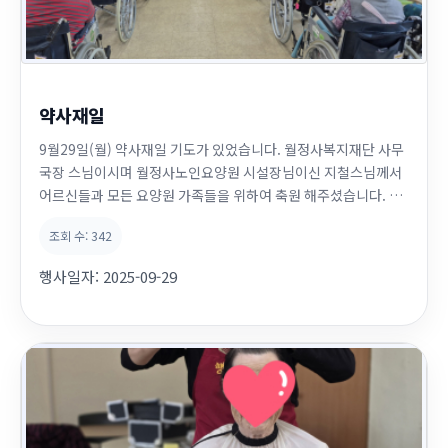
약사재일
9월29일(월) 약사재일 기도가 있었습니다. 월정사복지재단 사무
국장 스님이시며 월정사노인요양원 시설장님이신 지철스님께서
어르신들과 모든 요양원 가족들을 위하여 축원 해주셨습니다. 오
늘도 우리 어르신들은 두손모아 열심히 기도하십니다. 저희도 어
조회 수:
342
르신을 위하여 간절히 기도할께요~ 어르신!~~ 건강하시고 지금
처럼 저희들 곁에서 웃어주시고, 잘하면 잘한다고 칭찬해주시고,
행사일자:
2025-09-29
못하면 못한다고 꾸중도 해주시고~ 그렇게 함께...