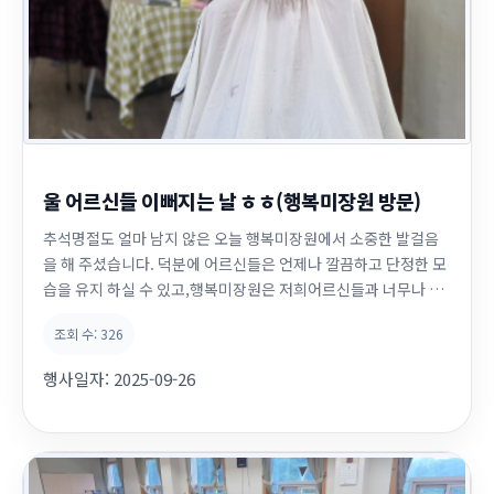
울 어르신들 이뻐지는 날 ㅎㅎ(행복미장원 방문)
추석명절도 얼마 남지 않은 오늘 행복미장원에서 소중한 발걸음
을 해 주셨습니다. 덕분에 어르신들은 언제나 깔끔하고 단정한 모
습을 유지 하실 수 있고,행복미장원은 저희어르신들과 너무나 정
이 들어서 뗄수 없는 관계가 되버렸네요 ㅎㅎㅎ 커트를 해주시면
조회 수:
326
서 예쁜말과 애교넘치는 사랑까지 전달해 주시는 선생님들의 세
심함과 배려심에 감사드립니다. 보호자분들게서도 너무 행복해
행사일자:
2025-09-26
하실 듯 하네요 ~~~ 다음에도 예쁘게 컷트 또 ...