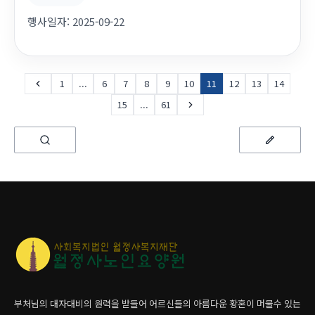
다.감사합니다.^*^
행사일자:
2025-09-22
1
...
6
7
8
9
10
11
12
13
14
15
...
61
부처님의 대자대비의 원력을 받들어 어르신들의 아름다운 황혼이 머물수 있는