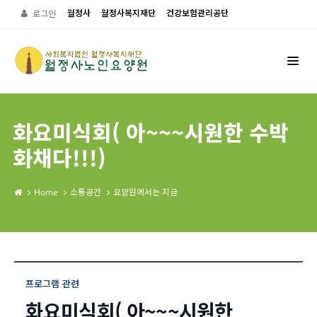
월정사
월정사복지재단
건강보험관리공단
로그인
화요미식회( 아~~~시원한 수박
화채다!!!)
Home
소통공간
요양원에서는 지금
프로그램 관련
화요미식회( 아~~~시원한