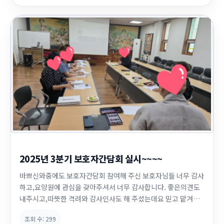
2025년 3분기 보호자간담회 실시~~~~
바쁘신와중에도 보호자간담회 참여해 주신 보호자님들 너무 감사
하고,요양원에 관심을 갖아주셔서 너무 감사합니다. 좋은의견도
내주시고,따뜻한 격려와 감사인사도 해 주셨는데요 믿고 맡겨주
신 만큼 어르신과 보호자분들의 의견을 잘 수렴하여 가정과 같은
조회 수:
299
편안한 요양원이 되도록 직원들 모두 마음을 다해 노력하겠습니