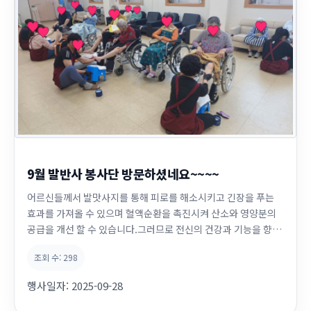
9월 발반사 봉사단 방문하셨네요~~~~
어르신들께서 발맛사지를 통해 피로를 해소시키고 긴장을 푸는
효과를 가져올 수 있으며 혈액순환을 촉진시켜 산소와 영양분의
공급을 개선 할 수 있습니다.그러므로 전신의 건강과 기능을 향상
시킬 수 있습니다. 어르신들과 함께 이야기도 나누며~~~ 맛사지
조회 수:
298
도 하고~~~ 화기애애한 분위기 정말 좋은 시간이였습니다. 항상
잊지않고 찾아주시는 발반사 봉사단들께 너무나 감사드립니다
행사일자:
2025-09-28
^*^