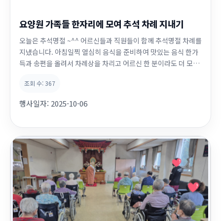
요양원 가족들 한자리에 모여 추석 차례 지내기
오늘은 추석명절 ~^^ 어르신들과 직원들이 함께 추석명절 차례를
지냈습니다. 아침일찍 열심히 음식을 준비하여 맛있는 음식 한가
득과 송편을 올려서 차례상을 차리고 어르신 한 분이라도 더 모시
려고 노력했습니다. 우리 어르신들 차례를 지내면서 조상님께 감
조회 수:
367
사한 마음을 드리며,행복을 빌며, 가족의 건강을 기원하는 모습들
이 너무나 진지해 보였습니다. 차례가 끝나고 맛있는 음식도 나누
행사일자:
2025-10-06
어 드시고,즐거운 덕담도 하시며 행복해...