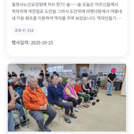
월정사노인요양원에 허브 향기! 솔~~~솔 오늘은 어르신들께서
액자위에 색연필로 도안을 그려서 도안위에 라벤다팜에서 여름내
내 키운 화초를 이용하여 액자를 꾸며 보았습니다. 액자만들기 활
동은 어르신들이 손재주를 발휘하고 창의력을 키우는데 좋은 프
조회 수:
318
로그램입니다. 화초들의 향기를 맡으며 즐겁게 활동하시는 모습
들이 너무나 행복해 보입니다. 라벤다팜대표님께서 준비해주신
행사일자:
2025-10-15
맛있는 간식도 드시고 "스머지스틱"도 만들어 보...